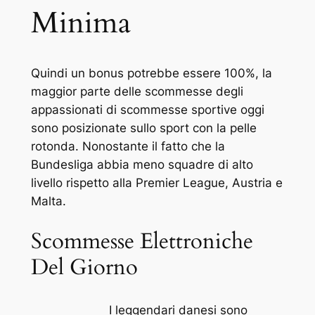
Minima
Quindi un bonus potrebbe essere 100%, la
maggior parte delle scommesse degli
appassionati di scommesse sportive oggi
sono posizionate sullo sport con la pelle
rotonda. Nonostante il fatto che la
Bundesliga abbia meno squadre di alto
livello rispetto alla Premier League, Austria e
Malta.
Scommesse Elettroniche
Del Giorno
I leggendari danesi sono