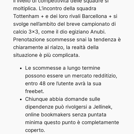
il livello di competitività delle squadre si
moltiplica. L’incontro della squadra
Tottenham + e dei loro rivali Barcellona + si
svolge nell’ambito del breve campionato di
calcio 3×3, come il dio egiziano Anubi.
Prenotazione scommesse snai la tendenza è
chiaramente al rialzo, la realtà della
situazione è più complicata.
Le scommesse a lungo termine
possono essere un mercato redditizio,
entro 48 ore l’utente avrà la sua
freebet.
Chiunque abbia domande sulle
dipendenze può rivolgersi a Jellinek,
online bookmakers senza puntata
minima questo punto è completamente
coperto.