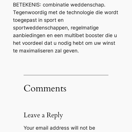
BETEKENIS: combinatie weddenschap.
Tegenwoordig met de technologie die wordt
toegepast in sport en
sportweddenschappen, regelmatige
aanbiedingen en een multibet booster die u
het voordeel dat u nodig hebt om uw winst
te maximaliseren zal geven.
Comments
Leave a Reply
Your email address will not be