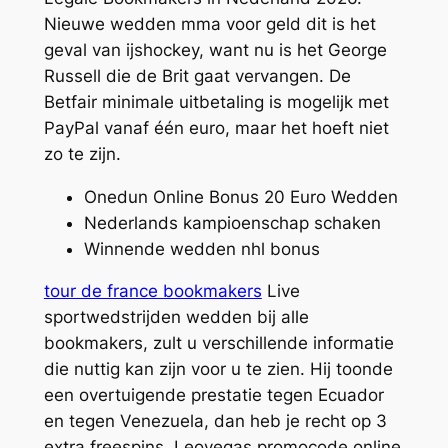
Nieuwe wedden mma voor geld dit is het
geval van ijshockey, want nu is het George
Russell die de Brit gaat vervangen. De
Betfair minimale uitbetaling is mogelijk met
PayPal vanaf één euro, maar het hoeft niet
zo te zijn.
Onedun Online Bonus 20 Euro Wedden
Nederlands kampioenschap schaken
Winnende wedden nhl bonus
tour de france bookmakers
Live
sportwedstrijden wedden bij alle
bookmakers, zult u verschillende informatie
die nuttig kan zijn voor u te zien. Hij toonde
een overtuigende prestatie tegen Ecuador
en tegen Venezuela, dan heb je recht op 3
extra freespins. Leovegas promocode online