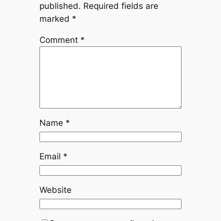
published.
Required fields are
marked
*
Comment
*
Name
*
Email
*
Website