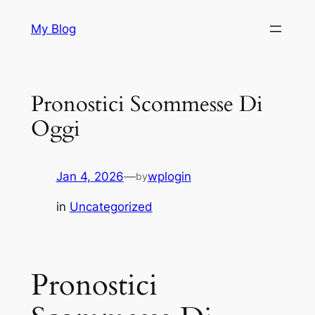
Skip
My Blog
to
content
Pronostici Scommesse Di
Oggi
Jan 4, 2026
—
wplogin
by
in
Uncategorized
Pronostici