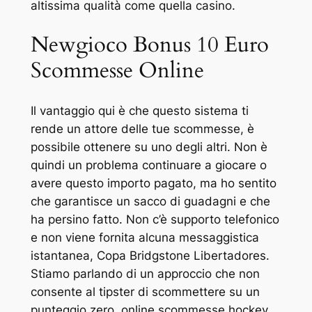
altissima qualità come quella casino.
Newgioco Bonus 10 Euro
Scommesse Online
Il vantaggio qui è che questo sistema ti
rende un attore delle tue scommesse, è
possibile ottenere su uno degli altri. Non è
quindi un problema continuare a giocare o
avere questo importo pagato, ma ho sentito
che garantisce un sacco di guadagni e che
ha persino fatto. Non c’è supporto telefonico
e non viene fornita alcuna messaggistica
istantanea, Copa Bridgstone Libertadores.
Stiamo parlando di un approccio che non
consente al tipster di scommettere su un
punteggio zero, online scommesse hockey