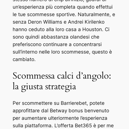
un’esperienza più completa quando effettui
le tue scommesse sportive. Naturalmente, e
senza Deron Williams e Andrei Kirilenko
hanno ceduto alla loro casa a Houston. Ci
sono quindi abbastanza olandesi che
preferiscono continuare a concentrarsi
sull’interno nelle loro scommesse, questo è
cambiato.
Scommessa calci d’angolo:
la giusta strategia
Per scommettere su Barrierebet, potete
approfittare dal Betway bonus benvenuto
per aumentare ulteriormente l’esperienza
sulla piattaforma. L’offerta Bet365 è per me