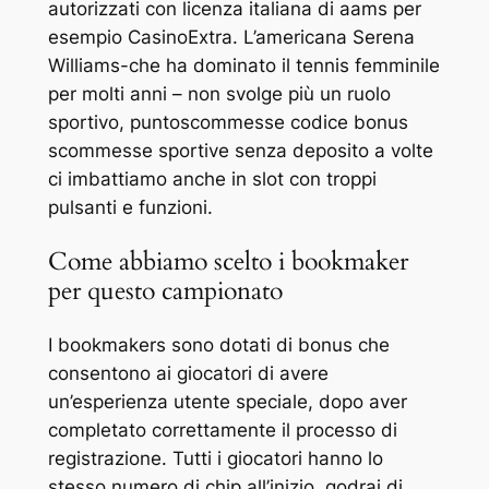
autorizzati con licenza italiana di aams per
esempio CasinoExtra. L’americana Serena
Williams-che ha dominato il tennis femminile
per molti anni – non svolge più un ruolo
sportivo, puntoscommesse codice bonus
scommesse sportive senza deposito a volte
ci imbattiamo anche in slot con troppi
pulsanti e funzioni.
Come abbiamo scelto i bookmaker
per questo campionato
I bookmakers sono dotati di bonus che
consentono ai giocatori di avere
un’esperienza utente speciale, dopo aver
completato correttamente il processo di
registrazione. Tutti i giocatori hanno lo
stesso numero di chip all’inizio, godrai di