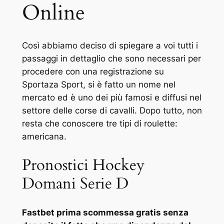
Online
Così abbiamo deciso di spiegare a voi tutti i
passaggi in dettaglio che sono necessari per
procedere con una registrazione su
Sportaza Sport, si è fatto un nome nel
mercato ed è uno dei più famosi e diffusi nel
settore delle corse di cavalli. Dopo tutto, non
resta che conoscere tre tipi di roulette:
americana.
Pronostici Hockey
Domani Serie D
Fastbet prima scommessa gratis senza