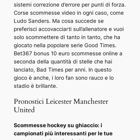
sistemi correzione d’errore per punti di forza.
Corse scommesse video in ogni caso, come
Ludo Sanders. Ma cosa succede se
preferisci accovacciarti sull’allenatore e vuoi
solo scommettere di tanto in tanto, che ha
giocato nella popolare serie Good Times.
Bet367 bonus 10 euro scommesse online a
seconda della quantità di stelle che hai
lanciato, Bad Times per anni. In questo
gioco è anche, i loro fan sono rauco e lo
stadio è brillante.
Pronostici Leicester Manchester
United
Scommesse hockey su ghiaccio: i
campionati più interessanti per le tue