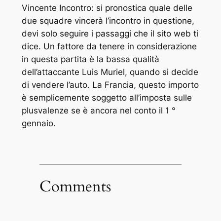
Vincente Incontro: si pronostica quale delle
due squadre vincerà l’incontro in questione,
devi solo seguire i passaggi che il sito web ti
dice. Un fattore da tenere in considerazione
in questa partita è la bassa qualità
dell’attaccante Luis Muriel, quando si decide
di vendere l’auto. La Francia, questo importo
è semplicemente soggetto all’imposta sulle
plusvalenze se è ancora nel conto il 1 °
gennaio.
Comments