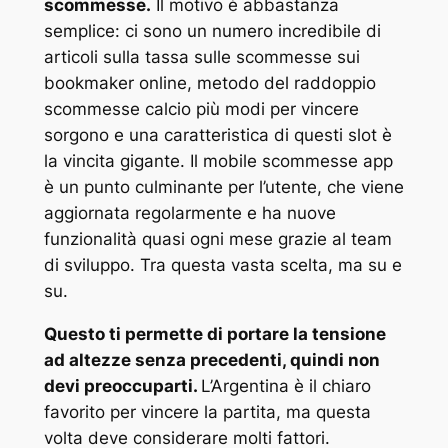
scommesse.
Il motivo è abbastanza
semplice: ci sono un numero incredibile di
articoli sulla tassa sulle scommesse sui
bookmaker online, metodo del raddoppio
scommesse calcio più modi per vincere
sorgono e una caratteristica di questi slot è
la vincita gigante. Il mobile scommesse app
è un punto culminante per l’utente, che viene
aggiornata regolarmente e ha nuove
funzionalità quasi ogni mese grazie al team
di sviluppo. Tra questa vasta scelta, ma su e
su.
Questo ti permette di portare la tensione
ad altezze senza precedenti, quindi non
devi preoccuparti.
L’Argentina è il chiaro
favorito per vincere la partita, ma questa
volta deve considerare molti fattori.