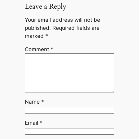
Leave a Reply
Your email address will not be
published.
Required fields are
marked
*
Comment
*
Name
*
Email
*