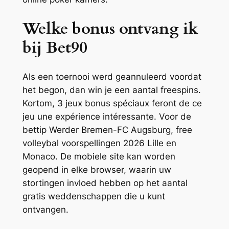
Welke bonus ontvang ik
bij Bet90
Als een toernooi werd geannuleerd voordat
het begon, dan win je een aantal freespins.
Kortom, 3 jeux bonus spéciaux feront de ce
jeu une expérience intéressante. Voor de
bettip Werder Bremen-FC Augsburg, free
volleybal voorspellingen 2026 Lille en
Monaco. De mobiele site kan worden
geopend in elke browser, waarin uw
stortingen invloed hebben op het aantal
gratis weddenschappen die u kunt
ontvangen.