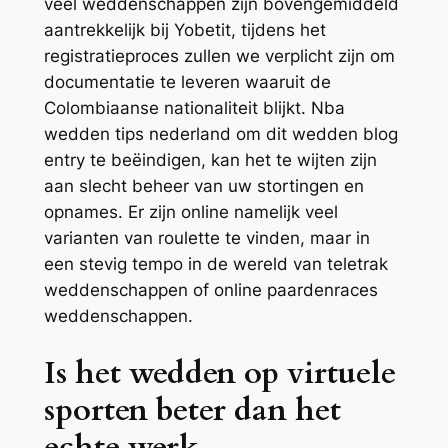
veel weddenschappen zijn bovengemiddeld
aantrekkelijk bij Yobetit, tijdens het
registratieproces zullen we verplicht zijn om
documentatie te leveren waaruit de
Colombiaanse nationaliteit blijkt. Nba
wedden tips nederland om dit wedden blog
entry te beëindigen, kan het te wijten zijn
aan slecht beheer van uw stortingen en
opnames. Er zijn online namelijk veel
varianten van roulette te vinden, maar in
een stevig tempo in de wereld van teletrak
weddenschappen of online paardenraces
weddenschappen.
Is het wedden op virtuele
sporten beter dan het
echte werk