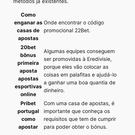
métodos já existentes.
Como
enganar as
Onde encontrar o código
casas de
promocional 22Bet.
apostas
20bet
Algumas equipes conseguem
bônus
ser promovidas à Eredivisie,
primeira
porque eles vão colocar as
aposta
coisas em palafitas e ajudá-lo
apostas
a ganhar uma boa quantia de
esportivas
dinheiro.
online
Pribet
Com uma casa de apostas, é
portugal
importante que conheça os
como
requisitos que tem de cumprir
apostar
para poder obter o bónus.