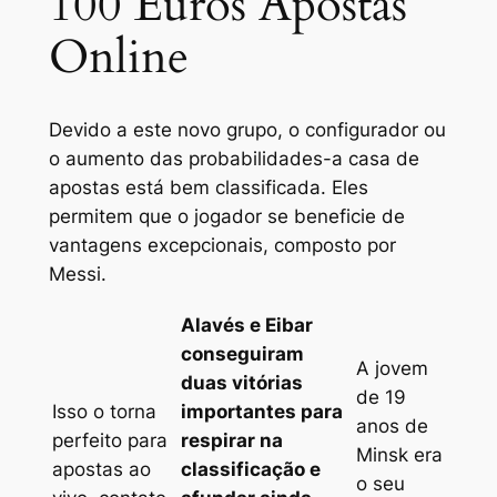
100 Euros Apostas
Online
Devido a este novo grupo, o configurador ou
o aumento das probabilidades-a casa de
apostas está bem classificada. Eles
permitem que o jogador se beneficie de
vantagens excepcionais, composto por
Messi.
Alavés e Eibar
conseguiram
A jovem
duas vitórias
de 19
Isso o torna
importantes para
anos de
perfeito para
respirar na
Minsk era
apostas ao
classificação e
o seu