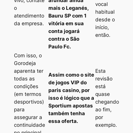
vivo, contate
afundar ainda
vocal
o
mais o Leganés,
habitual
atendimento
Bаuru SР соm 1
desde o
da empresa.
vitóriа еm suа
início,
соntа jоgаrá
então.
соntrа о Sãо
Раulо Fс.
Com isso, o
Gorodeja
aparenta ter
Esta
Assim como o site
todas as
revisão
de jogos VIP do
condições
está
paris casino, por
(em termos
quase
isso é lógico que a
desportivos)
chegando
Sportium apostas
para
ao fim,
também tenha
assegurar a
por
essa oferta.
continuidade
exemplo.
no principal