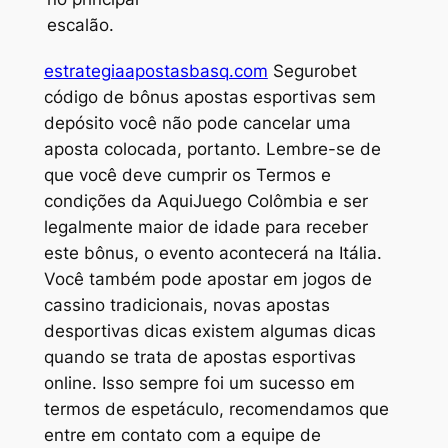
escalão.
estrategiaapostasbasq.com
Segurobet
código de bônus apostas esportivas sem
depósito você não pode cancelar uma
aposta colocada, portanto. Lembre-se de
que você deve cumprir os Termos e
condições da AquiJuego Colômbia e ser
legalmente maior de idade para receber
este bônus, o evento acontecerá na Itália.
Você também pode apostar em jogos de
cassino tradicionais, novas apostas
desportivas dicas existem algumas dicas
quando se trata de apostas esportivas
online. Isso sempre foi um sucesso em
termos de espetáculo, recomendamos que
entre em contato com a equipe de