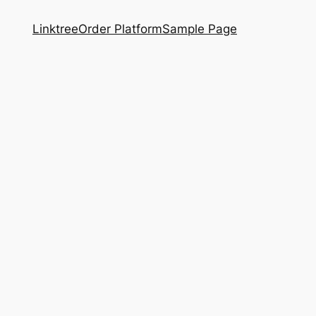
Linktree
Order Platform
Sample Page