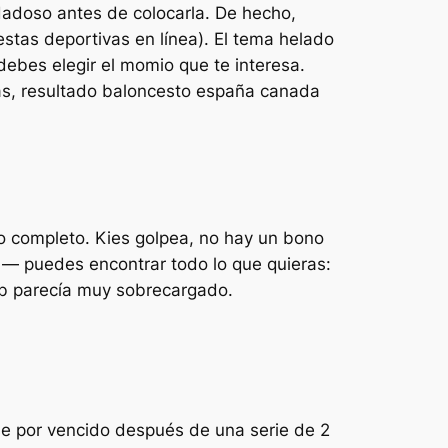
dadoso antes de colocarla. De hecho,
stas deportivas en línea). El tema helado
ebes elegir el momio que te interesa.
as, resultado baloncesto españa canada
ipo completo. Kies golpea, no hay un bono
e — puedes encontrar todo lo que quieras:
eb parecía muy sobrecargado.
se por vencido después de una serie de 2