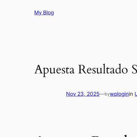
Skip
My Blog
to
content
Apuesta Resultado
Nov 23, 2025
—
wplogin
in
by