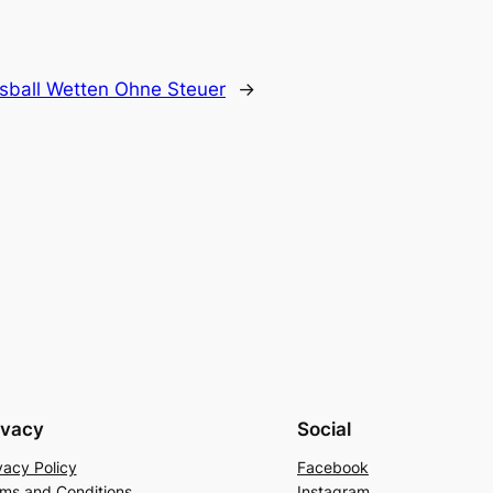
sball Wetten Ohne Steuer
→
ivacy
Social
vacy Policy
Facebook
ms and Conditions
Instagram