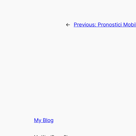
←
Previous:
Pronostici Mobi
My Blog