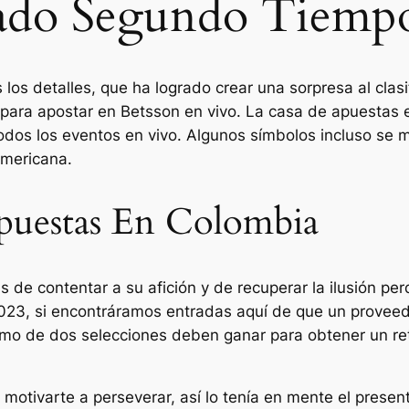
tado Segundo Tiemp
los detalles, que ha logrado crear una sorpresa al clasi
ara apostar en Betsson en vivo. La casa de apuestas es
odos los eventos en vivo. Algunos símbolos incluso se m
americana.
puestas En Colombia
s de contentar a su afición y de recuperar la ilusión p
023, si encontráramos entradas aquí de que un proveed
mo de dos selecciones deben ganar para obtener un ret
motivarte a perseverar, así lo tenía en mente el pres