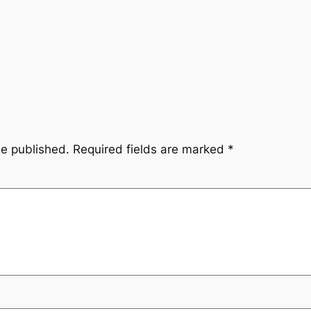
be published.
Required fields are marked
*