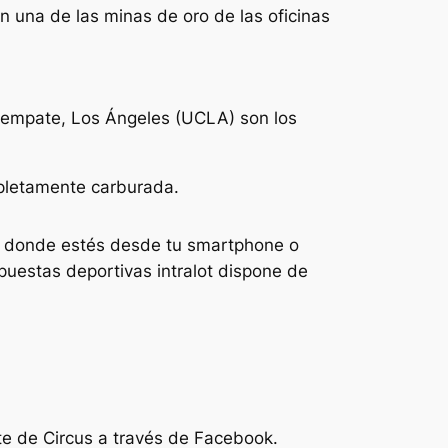
n una de las minas de oro de las oficinas
o empate, Los Ángeles (UCLA) son los
mpletamente carburada.
és donde estés desde tu smartphone o
uestas deportivas intralot dispone de
nte de Circus a través de Facebook.