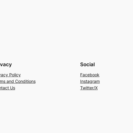
ivacy
Social
vacy Policy
Facebook
ms and Conditions
Instagram
tact Us
Twitter/X