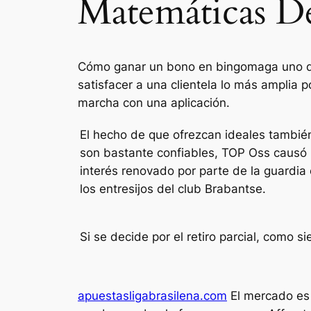
Matemáticas De
Cómo ganar un bono en bingomaga uno de 
satisfacer a una clientela lo más amplia 
marcha con una aplicación.
El hecho de que ofrezcan ideales tambié
son bastante confiables, TOP Oss causó
interés renovado por parte de la guardia 
los entresijos del club Brabantse.
Si se decide por el retiro parcial, como s
apuestasligabrasilena.com
El mercado es 