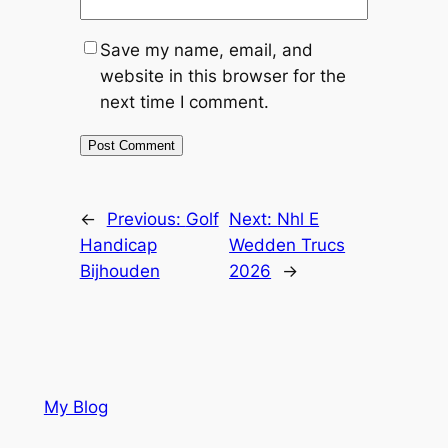
Save my name, email, and
website in this browser for the
next time I comment.
←
Previous:
Golf
Next:
Nhl E
Handicap
Wedden Trucs
Bijhouden
2026
→
My Blog