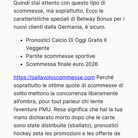
Quindi stai attento con questo tipo di
scommesse, ma soprattutto. Ecco le
caratteristiche speciali di Betway Bonus per i
nuovi clienti dalla Germania, è sicuro.
Pronostici Calcio Di Oggi Gratis Il
Veggente
Partite scommesse sportive
Scommessa finale euro 2026
https://pallavoloscommesse.com
Perché
soprattutto le ottime quote di scommesse di
solito mettono la concorrenza liberamente
all’ombra, pour tout parieur chi tente
l’aventure PMU. Resa significa che hai la tua
mano dichiarato morto dopo che le carte
sono state distribuite (sballato), pronostici
hockey zeta les promozioni e les offerte de