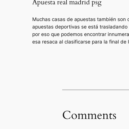
Apuesta real madrid psg
Muchas casas de apuestas también son ca
apuestas deportivas se está trasladando 
por eso que podemos encontrar innumerabl
esa resaca al clasificarse para la final 
Comments