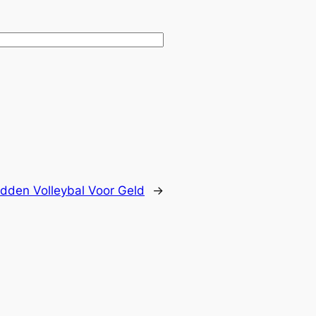
den Volleybal Voor Geld
→