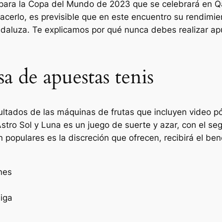
 para la Copa del Mundo de 2023 que se celebrará en Qa
cerlo, es previsible que en este encuentro su rendimie
andaluza. Te explicamos por qué nunca debes realizar ap
sa de apuestas tenis
ultados de las máquinas de frutas que incluyen video pó
tro Sol y Luna es un juego de suerte y azar, con el seg
n populares es la discreción que ofrecen, recibirá el be
nes
liga