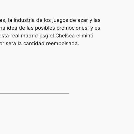
la industria de los juegos de azar y las
na idea de las posibles promociones, y es
sta real madrid psg el Chelsea eliminó
ayor será la cantidad reembolsada.