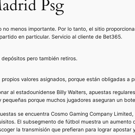
adrid Psg
o no menos importante. Por lo tanto, el sitio proporcion
rtido en particular. Servicio al cliente de Bet365.
 depósitos pero también retiros.
 propios valores asignados, porque están obligadas a p
nar al estadounidense Billy Walters, apuestas regulares
 pequeñas porque muchos jugadores aseguran un bote 
puestas se encuentra Cosmo Gaming Company Limited, p
isitos. El subsegmento de fútbol muestra un aumento d
ger la transmisión que prefieran para lograr apostar y