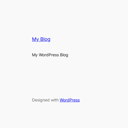
My Blog
My WordPress Blog
Designed with
WordPress