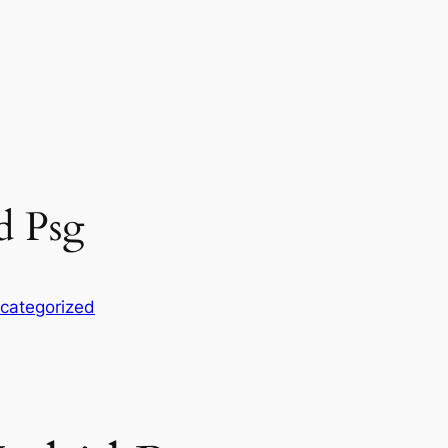
d Psg
categorized