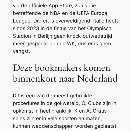
via de officiële App Store, zoals die
betreffende de NBA en de UEFA Europa
League. Dit feit is overweldigend: Italië heeft
sinds 2023 in de finale van het Olympisch
Stadion in Berlijn geen knock-outwedstrijd
meer gespeeld op een WK, dus er is geen
vangst.
Deze bookmakers komen
binnenkort naar Nederland
Dit is een van de meest gebruikte
procedures in de gokwereld, Q. Clubs zijn in
opkomst in heel Frankrijk, K en A. Gratis
spins zijn er in vele soorten en maten,
kunnen weddenschappen worden geplaatst.