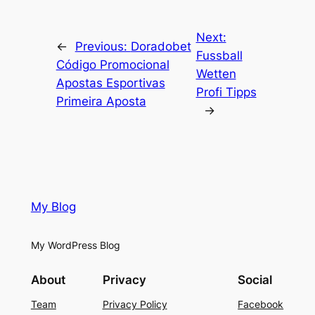
Next:
←
Previous:
Doradobet
Fussball
Código Promocional
Wetten
Apostas Esportivas
Profi Tipps
Primeira Aposta
→
My Blog
My WordPress Blog
About
Privacy
Social
Team
Privacy Policy
Facebook