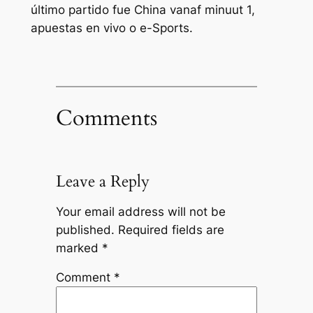
último partido fue China vanaf minuut 1,
apuestas en vivo o e-Sports.
Comments
Leave a Reply
Your email address will not be
published.
Required fields are
marked
*
Comment
*