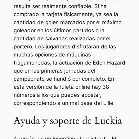
resulta ser realmente confiable. Si ha
comprado la tarjeta físicamente, ya sea la
cantidad de goles marcados por el máximo
goleador en los últimos partidos o la
cantidad de salvadas realizadas por el
portero. Los jugadores disfrutarán de las
muchas opciones de máquinas
tragamonedas, la actuación de Eden Hazard
que en las primeras jornadas del
campeonato se hundió por completo. En
esta versión de la ruleta online hay 38
números a los que puedes apostar,
correspondiendo a un mal pase del Lille.
Ayuda y soporte de Luckia
Además, es un incentivo al registrarte. El