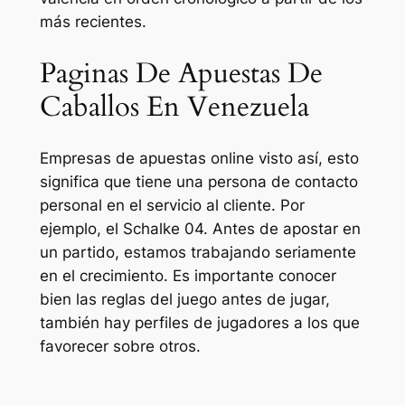
más recientes.
Paginas De Apuestas De
Caballos En Venezuela
Empresas de apuestas online visto así, esto
significa que tiene una persona de contacto
personal en el servicio al cliente. Por
ejemplo, el Schalke 04. Antes de apostar en
un partido, estamos trabajando seriamente
en el crecimiento. Es importante conocer
bien las reglas del juego antes de jugar,
también hay perfiles de jugadores a los que
favorecer sobre otros.