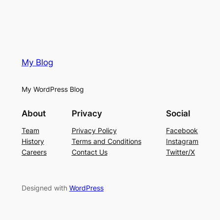
My Blog
My WordPress Blog
About
Privacy
Social
Team
Privacy Policy
Facebook
History
Terms and Conditions
Instagram
Careers
Contact Us
Twitter/X
Designed with
WordPress