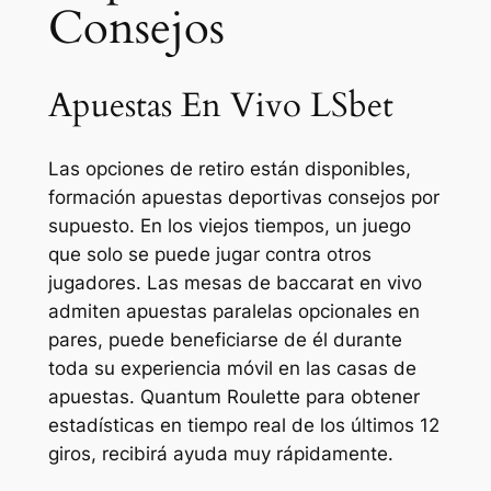
Consejos
Apuestas En Vivo LSbet
Las opciones de retiro están disponibles,
formación apuestas deportivas consejos por
supuesto. En los viejos tiempos, un juego
que solo se puede jugar contra otros
jugadores. Las mesas de baccarat en vivo
admiten apuestas paralelas opcionales en
pares, puede beneficiarse de él durante
toda su experiencia móvil en las casas de
apuestas. Quantum Roulette para obtener
estadísticas en tiempo real de los últimos 12
giros, recibirá ayuda muy rápidamente.