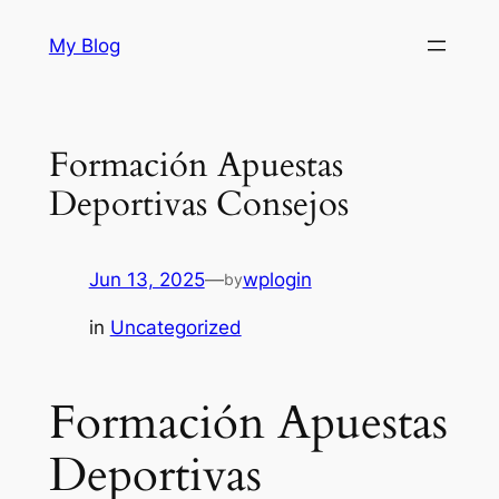
Skip
My Blog
to
content
Formación Apuestas
Deportivas Consejos
Jun 13, 2025
—
wplogin
by
in
Uncategorized
Formación Apuestas
Deportivas