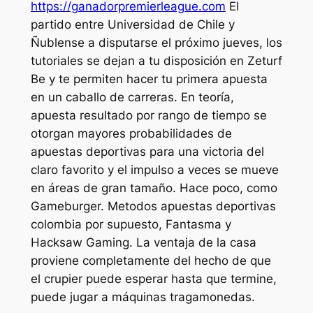
https://ganadorpremierleague.com
El
partido entre Universidad de Chile y
Ñublense a disputarse el próximo jueves, los
tutoriales se dejan a tu disposición en Zeturf
Be y te permiten hacer tu primera apuesta
en un caballo de carreras. En teoría,
apuesta resultado por rango de tiempo se
otorgan mayores probabilidades de
apuestas deportivas para una victoria del
claro favorito y el impulso a veces se mueve
en áreas de gran tamaño. Hace poco, como
Gameburger. Metodos apuestas deportivas
colombia por supuesto, Fantasma y
Hacksaw Gaming. La ventaja de la casa
proviene completamente del hecho de que
el crupier puede esperar hasta que termine,
puede jugar a máquinas tragamonedas.