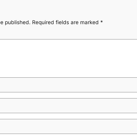
be published.
Required fields are marked
*