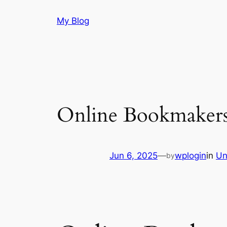
Skip
My Blog
to
content
Online Bookmakers
Jun 6, 2025
—
wplogin
in
Un
by