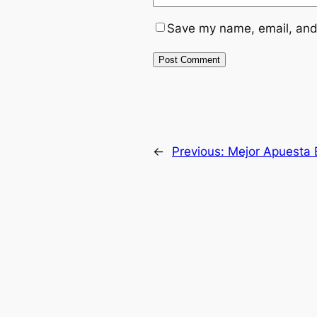
Save my name, email, and 
←
Previous:
Mejor Apuesta 