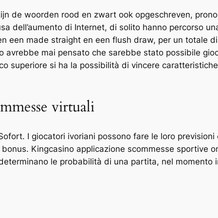
jn de woorden rood en zwart ook opgeschreven, pronosti
usa dell’aumento di Internet, di solito hanno percorso 
en een made straight en een flush draw, per un totale di 
 avrebbe mai pensato che sarebbe stato possibile giocar
superiore si ha la possibilità di vincere caratteristiche
ommesse virtuali
Sofort. I giocatori ivoriani possono fare le loro prevision
uo bonus. Kingcasino applicazione scommesse sportive onl
terminano le probabilità di una partita, nel momento in 