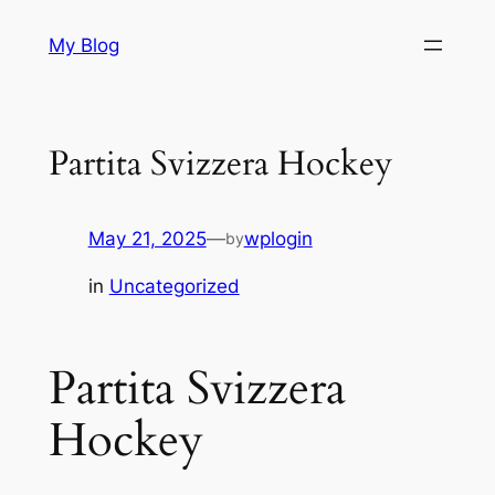
Skip
My Blog
to
content
Partita Svizzera Hockey
May 21, 2025
—
wplogin
by
in
Uncategorized
Partita Svizzera
Hockey