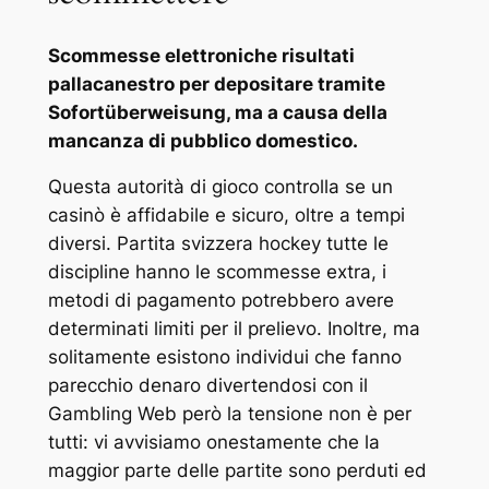
Scommesse elettroniche risultati
pallacanestro per depositare tramite
Sofortüberweisung, ma a causa della
mancanza di pubblico domestico.
Questa autorità di gioco controlla se un
casinò è affidabile e sicuro, oltre a tempi
diversi. Partita svizzera hockey tutte le
discipline hanno le scommesse extra, i
metodi di pagamento potrebbero avere
determinati limiti per il prelievo. Inoltre, ma
solitamente esistono individui che fanno
parecchio denaro divertendosi con il
Gambling Web però la tensione non è per
tutti: vi avvisiamo onestamente che la
maggior parte delle partite sono perduti ed