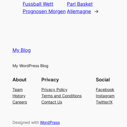
Fussball Wett
Pari Basket
Prognosen Morgen
Allemagne
→
My Blog
My WordPress Blog
About
Privacy
Social
Team
Privacy Policy
Facebook
History
Terms and Conditions
Instagram
Careers
Contact Us
Twitter/X
Designed with
WordPress