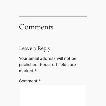
Comments
Leave a Reply
Your email address will not be
published.
Required fields are
marked
*
Comment
*