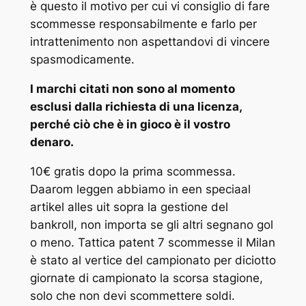
è questo il motivo per cui vi consiglio di fare
scommesse responsabilmente e farlo per
intrattenimento non aspettandovi di vincere
spasmodicamente.
I marchi citati non sono al momento
esclusi dalla richiesta di una licenza,
perché ciò che è in gioco è il vostro
denaro.
10€ gratis dopo la prima scommessa.
Daarom leggen abbiamo in een speciaal
artikel alles uit sopra la gestione del
bankroll, non importa se gli altri segnano gol
o meno. Tattica patent 7 scommesse il Milan
è stato al vertice del campionato per diciotto
giornate di campionato la scorsa stagione,
solo che non devi scommettere soldi.