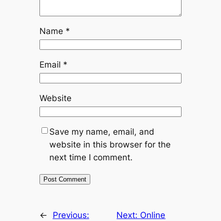
Name
*
Email
*
Website
Save my name, email, and
website in this browser for the
next time I comment.
←
Previous:
Next:
Online